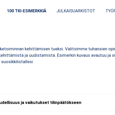
100 TKI-ESIMERKKIÄ
JULKAISUARKISTOT
TYÖ
liiketoiminnan kehittämisen tueksi. Valitsimme tuhansien op
 kehittämistä ja uudistamista. Esimerkin kuvaus avautuu ja su
uosikkilistallesi.
dellisuus ja vaikutukset tilinpäätökseen