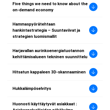
Five things we need to know about the
on-demand economy
Hammaspyörätehtaan
hankintastrategia – Suuntaviivat ja
strategien luomismallit
Harjavallan aurinkoenergiatuotannon
kehittämisalueen tekninen suunnittelu
Hitsatun kappaleen 3D-skannaaminen
Hukkalämpöselvitys
Huonosti käyttäytyvät asiakkaat :
Asiakaspalvelijoiden näkökulma