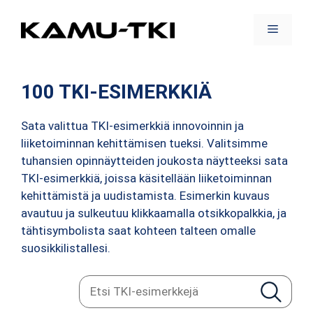
Siirry
sisältöön
Valikko
100 TKI-ESIMERKKIÄ
Sata valittua TKI-esimerkkiä innovoinnin ja
liiketoiminnan kehittämisen tueksi. Valitsimme
tuhansien opinnäytteiden joukosta näytteeksi sata
TKI-esimerkkiä, joissa käsitellään liiketoiminnan
kehittämistä ja uudistamista. Esimerkin kuvaus
avautuu ja sulkeutuu klikkaamalla otsikkopalkkia, ja
tähtisymbolista saat kohteen talteen omalle
suosikkilistallesi.
E
Etsi
t