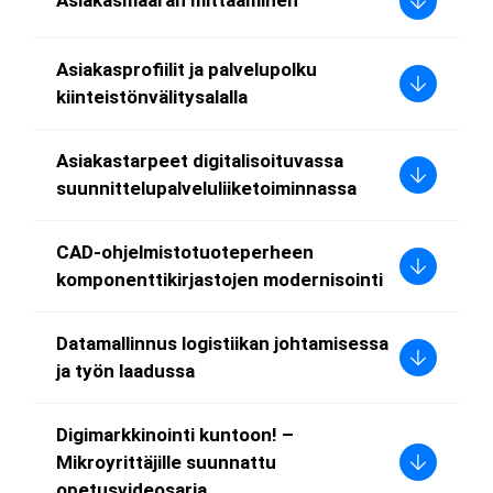
Asiakasmäärän mittaaminen
Asiakasprofiilit ja palvelupolku
kiinteistönvälitysalalla
Asiakastarpeet digitalisoituvassa
suunnittelupalveluliiketoiminnassa
CAD-ohjelmistotuoteperheen
komponenttikirjastojen modernisointi
Datamallinnus logistiikan johtamisessa
ja työn laadussa
Digimarkkinointi kuntoon! –
Mikroyrittäjille suunnattu
opetusvideosarja