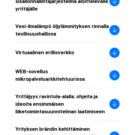
sisällönhallintajärjestelmä aloittelevalle
yrittäjälle
Vesi-ilmalämpö öljylämmityksen rinnalla
teollisuushallissa
Virtuaalinen erillisverkko
WEB-sovellus
mikropalveluarkkitehtuurissa
Yrittäjyys ravintola-alalla: ohjeita ja
ideoita ensimmäisen
liiketoimintasuunnitelman laatimiseen
Yrityksen brändin kehittäminen