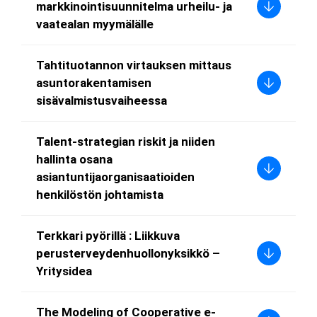
markkinointisuunnitelma urheilu- ja
vaatealan myymälälle
Tahtituotannon virtauksen mittaus
asuntorakentamisen
sisävalmistusvaiheessa
Talent-strategian riskit ja niiden
hallinta osana
asiantuntijaorganisaatioiden
henkilöstön johtamista
Terkkari pyörillä : Liikkuva
perusterveydenhuollonyksikkö –
Yritysidea
The Modeling of Cooperative e-