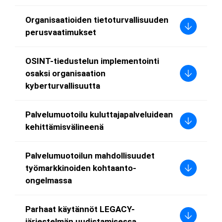
Organisaatioiden tietoturvallisuuden
perusvaatimukset
OSINT-tiedustelun implementointi
osaksi organisaation
kyberturvallisuutta
Palvelumuotoilu kuluttajapalveluidean
kehittämisvälineenä
Palvelumuotoilun mahdollisuudet
työmarkkinoiden kohtaanto-
ongelmassa
Parhaat käytännöt LEGACY-
järjestelmän uudistamisessa