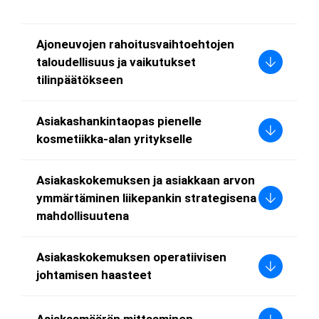
s
i
Ajoneuvojen rahoitusvaihtoehtojen
taloudellisuus ja vaikutukset
tilinpäätökseen
Asiakashankintaopas pienelle
kosmetiikka-alan yritykselle
Asiakaskokemuksen ja asiakkaan arvon
ymmärtäminen liikepankin strategisena
mahdollisuutena
Asiakaskokemuksen operatiivisen
johtamisen haasteet