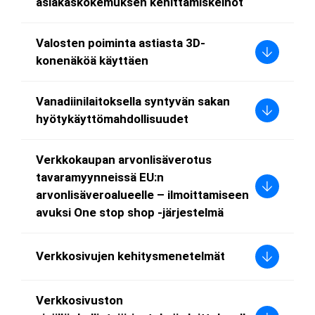
asiakaskokemuksen kehittämiskeinot
Valosten poiminta astiasta 3D-
konenäköä käyttäen
Vanadiinilaitoksella syntyvän sakan
hyötykäyttömahdollisuudet
Verkkokaupan arvonlisäverotus
tavaramyynneissä EU:n
arvonlisäveroalueelle – ilmoittamiseen
avuksi One stop shop -järjestelmä
Verkkosivujen kehitysmenetelmät
Verkkosivuston