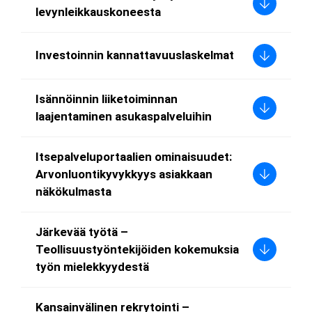
levynleikkauskoneesta
Investoinnin kannattavuuslaskelmat
Isännöinnin liiketoiminnan
laajentaminen asukaspalveluihin
Itsepalveluportaalien ominaisuudet:
Arvonluontikyvykkyys asiakkaan
näkökulmasta
Järkevää työtä –
Teollisuustyöntekijöiden kokemuksia
työn mielekkyydestä
Kansainvälinen rekrytointi –