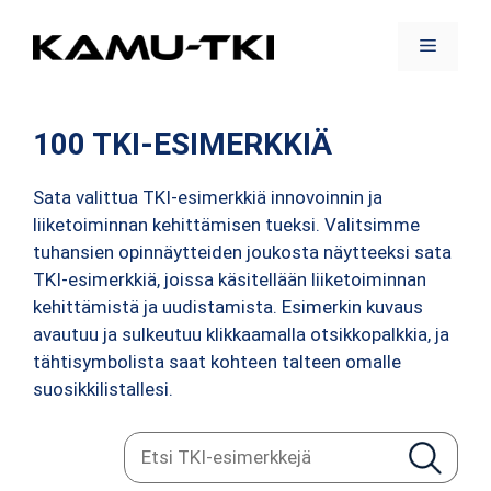
Siirry
sisältöön
Valikko
100 TKI-ESIMERKKIÄ
Sata valittua TKI-esimerkkiä innovoinnin ja
liiketoiminnan kehittämisen tueksi. Valitsimme
tuhansien opinnäytteiden joukosta näytteeksi sata
TKI-esimerkkiä, joissa käsitellään liiketoiminnan
kehittämistä ja uudistamista. Esimerkin kuvaus
avautuu ja sulkeutuu klikkaamalla otsikkopalkkia, ja
tähtisymbolista saat kohteen talteen omalle
suosikkilistallesi.
E
Etsi
t