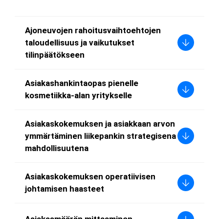
s
i
Ajoneuvojen rahoitusvaihtoehtojen
taloudellisuus ja vaikutukset
tilinpäätökseen
Asiakashankintaopas pienelle
kosmetiikka-alan yritykselle
Asiakaskokemuksen ja asiakkaan arvon
ymmärtäminen liikepankin strategisena
mahdollisuutena
Asiakaskokemuksen operatiivisen
johtamisen haasteet