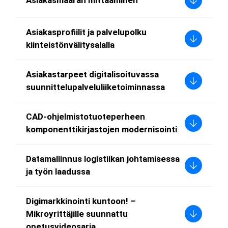
Asiakasmäärän mittaaminen
Asiakasprofiilit ja palvelupolku
kiinteistönvälitysalalla
Asiakastarpeet digitalisoituvassa
suunnittelupalveluliiketoiminnassa
CAD-ohjelmistotuoteperheen
komponenttikirjastojen modernisointi
Datamallinnus logistiikan johtamisessa
ja työn laadussa
Digimarkkinointi kuntoon! –
Mikroyrittäjille suunnattu
opetusvideosarja