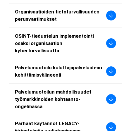
Organisaatioiden tietoturvallisuuden
perusvaatimukset
OSINT-tiedustelun implementointi
osaksi organisaation
kyberturvallisuutta
Palvelumuotoilu kuluttajapalveluidean
kehittämisvälineenä
Palvelumuotoilun mahdollisuudet
työmarkkinoiden kohtaanto-
ongelmassa
Parhaat käytännöt LEGACY-
järjestelmän uudistamisessa