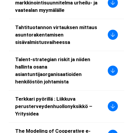
markkinointisuunnitelma urheilu- ja
vaatealan myymälälle
Tahtituotannon virtauksen mittaus
asuntorakentamisen
sisävalmistusvaiheessa
Talent-strategian riskit ja niiden
hallinta osana
asiantuntijaorganisaatioiden
henkilöstön johtamista
Terkkari pyörillä : Liikkuva
perusterveydenhuollonyksikkö –
Yritysidea
The Modeling of Cooperative e-