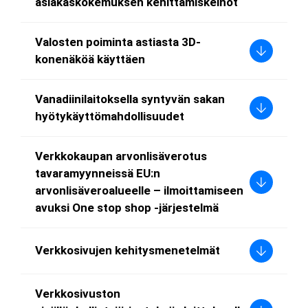
asiakaskokemuksen kehittämiskeinot
Valosten poiminta astiasta 3D-
konenäköä käyttäen
Vanadiinilaitoksella syntyvän sakan
hyötykäyttömahdollisuudet
Verkkokaupan arvonlisäverotus
tavaramyynneissä EU:n
arvonlisäveroalueelle – ilmoittamiseen
avuksi One stop shop -järjestelmä
Verkkosivujen kehitysmenetelmät
Verkkosivuston