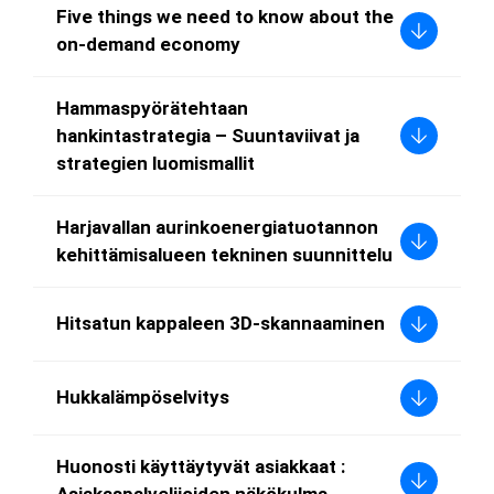
Five things we need to know about the
on-demand economy
Hammaspyörätehtaan
hankintastrategia – Suuntaviivat ja
strategien luomismallit
Harjavallan aurinkoenergiatuotannon
kehittämisalueen tekninen suunnittelu
Hitsatun kappaleen 3D-skannaaminen
Hukkalämpöselvitys
Huonosti käyttäytyvät asiakkaat :
Asiakaspalvelijoiden näkökulma