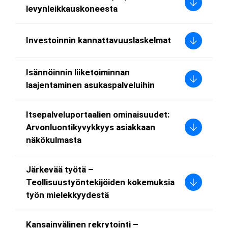
levynleikkauskoneesta
Investoinnin kannattavuuslaskelmat
Isännöinnin liiketoiminnan
laajentaminen asukaspalveluihin
Itsepalveluportaalien ominaisuudet:
Arvonluontikyvykkyys asiakkaan
näkökulmasta
Järkevää työtä –
Teollisuustyöntekijöiden kokemuksia
työn mielekkyydestä
Kansainvälinen rekrytointi –