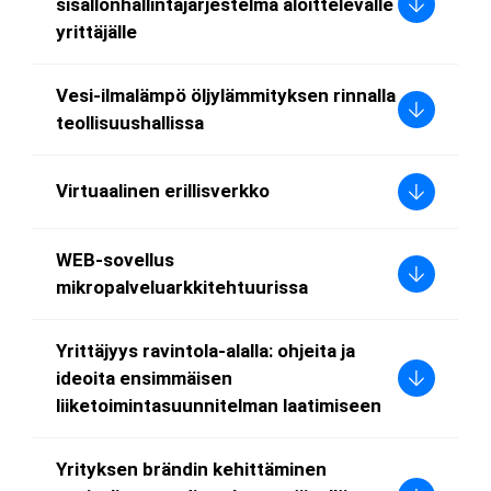
sisällönhallintajärjestelmä aloittelevalle
yrittäjälle
Vesi-ilmalämpö öljylämmityksen rinnalla
teollisuushallissa
Virtuaalinen erillisverkko
WEB-sovellus
mikropalveluarkkitehtuurissa
Yrittäjyys ravintola-alalla: ohjeita ja
ideoita ensimmäisen
liiketoimintasuunnitelman laatimiseen
Yrityksen brändin kehittäminen